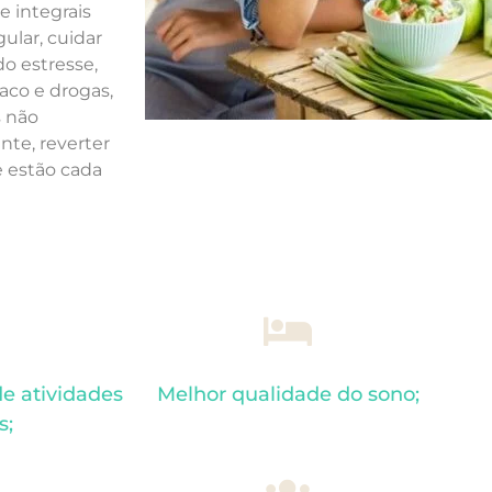
 integrais
ular, cuidar
do estresse,
aco e drogas,
s não
nte, reverter
e estão cada
de atividades
Melhor qualidade do sono;
s;