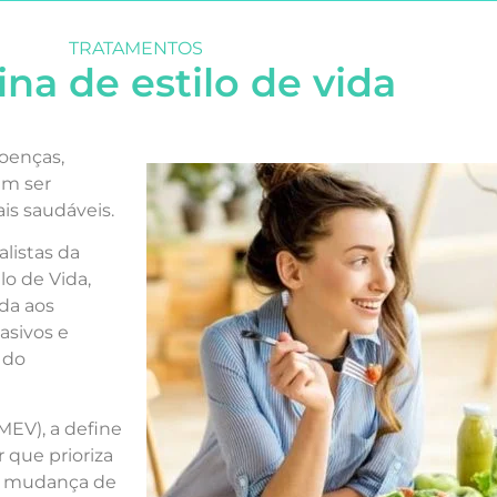
TRATAMENTOS
na de estilo de vida
oenças,
am ser
is saudáveis.
listas da
lo de Vida,
da aos
asivos e
 do
MEV), a define
 que prioriza
na mudança de