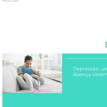
VOLTAR
Depressão: u
doença sistêm