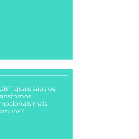
GBT: quais sãos os
ranstornos
mocionais mais
omuns?