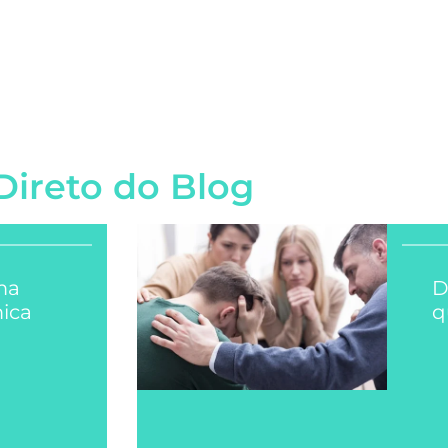
Direto do Blog
ma
D
ica
q