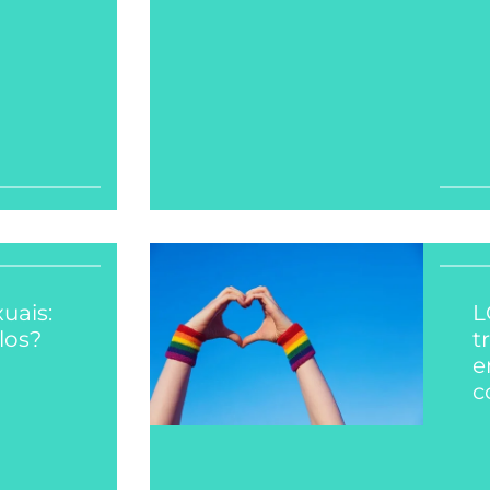
uais:
L
los?
t
e
c