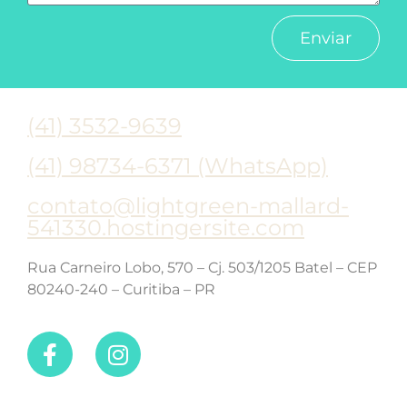
Enviar
(41) 3532-9639
(41) 98734-6371 (WhatsApp)
contato@lightgreen-mallard-
541330.hostingersite.com
Rua Carneiro Lobo, 570 – Cj. 503/1205 Batel – CEP
80240-240 – Curitiba – PR