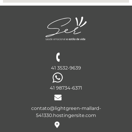
41 3532-9639
41 98734-6371
contato@lightgreen-mallard-
541330.hostingersite.com